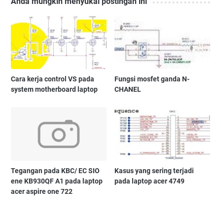
Anda mungkin menyukai postingan ini
Cara kerja control VS pada
Fungsi mosfet ganda N-
system motherboard laptop
CHANEL
Tegangan pada KBC/ EC SIO
Kasus yang sering terjadi
ene KB930QF A1 pada laptop
pada laptop acer 4749
acer aspire one 722