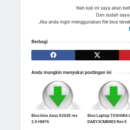
Nah kali ini saya akan berb
Dan sudah saya 
Jika anda ingin menggunakan file bios terse
Berbagi
Anda mungkin menyukai postingan ini
Bios bios Asus X202E rev
Bios Laptop TOSHIBA 
2.0 HM76
DABY3CMB8E0 Rev E