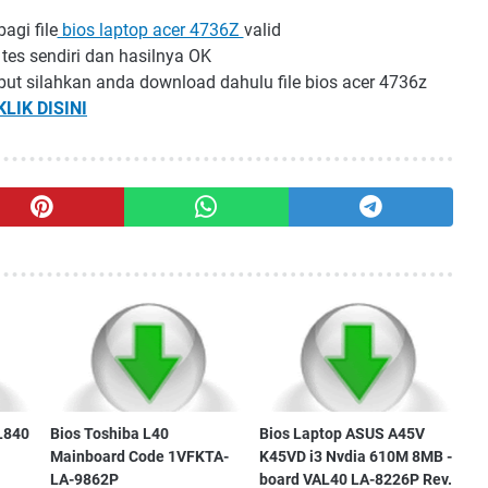
agi file
bios laptop acer 4736Z
valid
tes sendiri dan hasilnya OK
but silahkan anda download dahulu file bios acer 4736z
KLIK DISINI
L840
Bios Toshiba L40
Bios Laptop ASUS A45V
Mainboard Code 1VFKTA-
K45VD i3 Nvdia 610M 8MB -
LA-9862P
board VAL40 LA-8226P Rev.